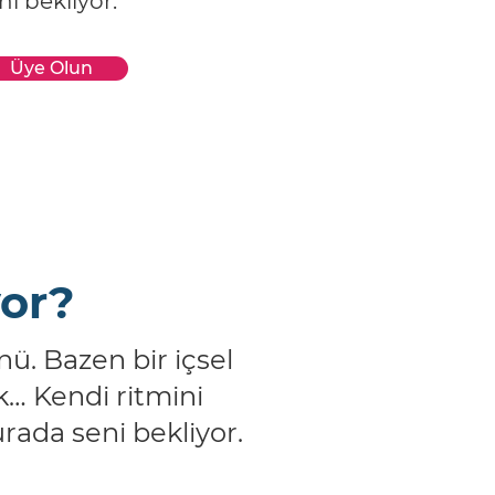
i bekliyor.
Üye Olun
yor?
nü. Bazen bir içsel
k… Kendi ritmini
rada seni bekliyor.