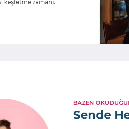
nı keşfetme zamanı.
BAZEN OKUDUĞUN
Sende Her