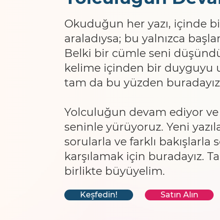
Okuduğun her yazı, içinde bi
araladıysa; bu yalnızca başlan
Belki bir cümle seni düşündü
kelime içinden bir duyguyu u
tam da bu yüzden buradayız
Yolculuğun devam ediyor ve 
seninle yürüyoruz. Yeni yazıla
sorularla ve farklı bakışlarla
karşılamak için buradayız. Ta
birlikte büyüyelim.
Keşfedin!
Satın Alın