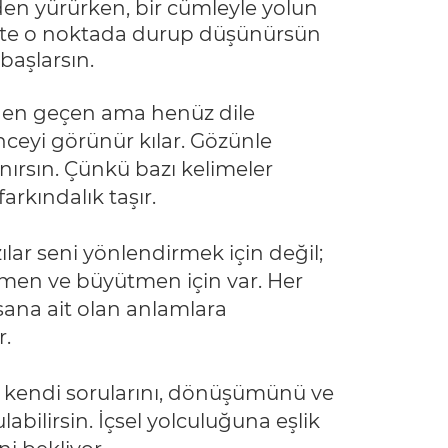
den yürürken, bir cümleyle yolun
 İşte o noktada durup düşünürsün
başlarsın.
nden geçen ama henüz dile
ceyi görünür kılar. Gözünle
nırsın. Çünkü bazı kelimeler
farkındalık taşır.
ılar seni yönlendirmek için değil;
tmen ve büyütmen için var. Her
 sana ait olan anlamlara
.
a kendi sorularını, dönüşümünü ve
labilirsin. İçsel yolculuğuna eşlik