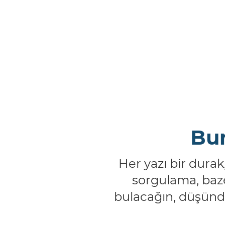
Bur
Her yazı bir durak
sorgulama, baze
bulacağın, düşündü