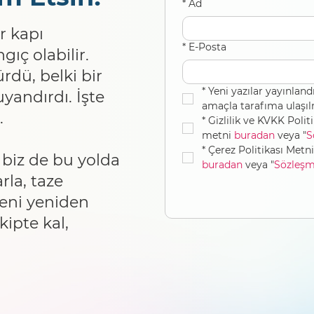
*
Ad
r kapı
*
E-Posta
gıç olabilir.
rdü, belki bir
*
Yeni yazılar yayınland
yandırdı. İşte
amaçla tarafıma ulaşı
.
*
Gizlilik ve KVKK Polit
metni 
buradan
 veya "
S
*
biz de bu yolda
buradan
 veya "
Sözleşm
rla, taze
 seni yeniden
kipte kal,