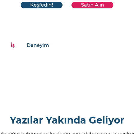
Keşfedin!
Satın Alın
İş
Deneyim
Yazılar Yakında Geliyor
ki diğer kategorileri keşfedin veya daha sonra tekrar kon