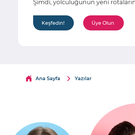
Şimdi, yolculuğunun yeni rotaları
Keşfedin!
Üye Olun
Ana Sayfa
Yazılar